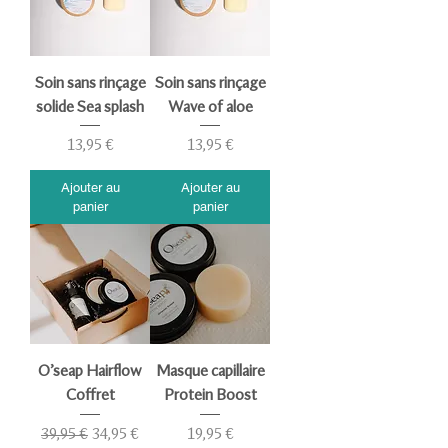
Soin sans rinçage
Soin sans rinçage
solide Sea splash
Wave of aloe
Prix
Prix
13,95 €
13,95 €
Ajouter au
Ajouter au
panier
panier
O’seap Hairflow
Masque capillaire
Coffret
Protein Boost
Prix original
Prix promotionnel
Prix
39,95 €
34,95 €
19,95 €