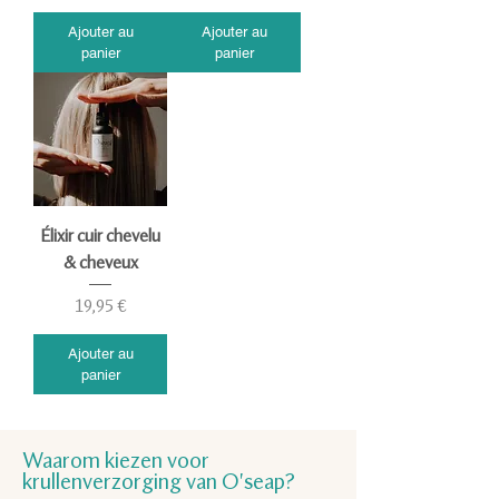
Ajouter au
Ajouter au
panier
panier
Élixir cuir chevelu
& cheveux
Prix
19,95 €
Ajouter au
panier
Waarom kiezen voor
krullenverzorging van O'seap?