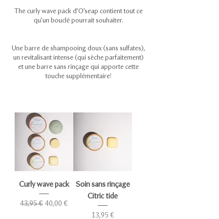
The curly wave pack d’O’seap contient tout ce
qu’un bouclé pourrait souhaiter.
Une barre de shampooing doux (sans sulfates),
un revitalisant intense (qui sèche parfaitement)
et une barre sans rinçage qui apporte cette
touche supplémentaire!
Curly wave pack
Soin sans rinçage
Citric tide
Prix original
Prix promotionnel
43,95 €
40,00 €
Prix
13,95 €