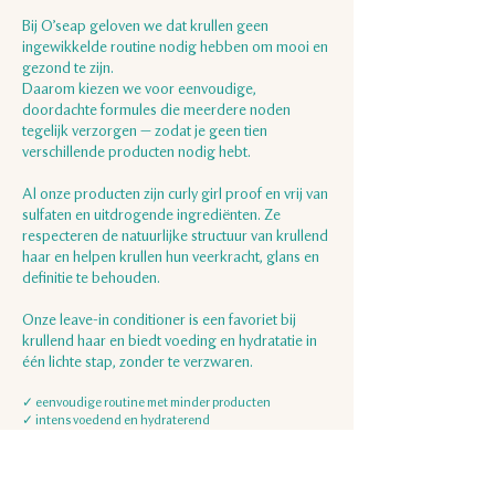
Bij O’seap geloven we dat krullen geen
ingewikkelde routine nodig hebben om mooi en
gezond te zijn.
Daarom kiezen we voor eenvoudige,
doordachte formules die meerdere noden
tegelijk verzorgen — zodat je geen tien
verschillende producten nodig hebt.
Al onze producten zijn curly girl proof en vrij van
sulfaten en uitdrogende ingrediënten. Ze
respecteren de natuurlijke structuur van krullend
haar en helpen krullen hun veerkracht, glans en
definitie te behouden.
Onze leave-in conditioner is een favoriet bij
krullend haar en biedt voeding en hydratatie in
één lichte stap, zonder te verzwaren.
✓ eenvoudige routine met minder producten
✓ intens voedend en hydraterend
✓ behoudt definitie en veerkracht
✓ geschikt voor elk krultype
✓ curly girl proof en duurzaam ontwikkeld