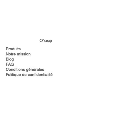
O'seap
Produits
Notre mission
Blog
FAQ
Conditions générales
Politique de confidentialité
Plongez dans l’univers O’seap et recevez 10
% de réduction !
Inscrivez-vous ci-dessous
Abonnez-vous maintenant