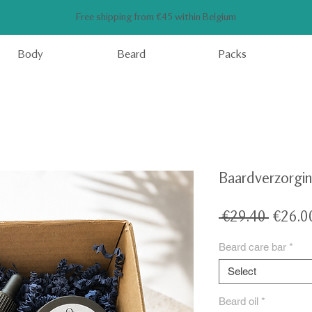
Free shipping from €45 within Belgium
Body
Beard
Packs
Baardverzorgi
Regula
 €29.40 
€26.0
Price
Beard care bar
*
Select
Beard oil
*