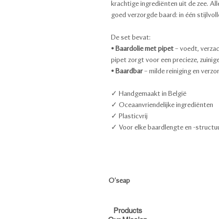
krachtige ingrediënten uit de zee. Al
goed verzorgde baard: in één stijlvoll
De set bevat:
• Baardolie met pipet
– voedt, verzac
pipet zorgt voor een precieze, zuinig
• Baardbar
– milde reiniging en verzo
✓ Handgemaakt in België
✓ Oceaanvriendelijke ingrediënten
✓ Plasticvrij
✓ Voor elke baardlengte en -structu
O'seap
Products