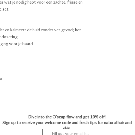
les wat je nodig hebt voor een zachte, frisse en
e set.
ht en kalmeert de huid zonder vet gevoel; het
e dosering
rging voor je baard
ur
Dive into the O’seap flow and get 10% off!
Sign up to receive your welcome code and fresh tips for natural hair and
skin.