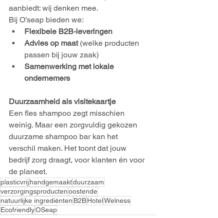
aanbiedt: wij denken mee.
Bij O’seap bieden we:
Flexibele B2B-leveringen
Advies op maat
 (welke producten 
passen bij jouw zaak)
Samenwerking met lokale 
ondernemers
Duurzaamheid als visitekaartje
Een fles shampoo zegt misschien 
weinig. Maar een zorgvuldig gekozen 
duurzame shampoo bar kan het 
verschil maken. Het toont dat jouw 
bedrijf zorg draagt, voor klanten én voor 
de planeet.
plasticvrij
handgemaakt
duurzaam
verzorgingsproducten
oostende
natuurlijke ingrediënten
B2B
Hotel
Welness
Ecofriendly
OSeap