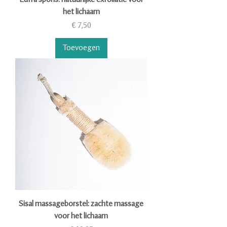
het lichaam
Prijs
€ 7,50
Toevoegen
Sisal massageborstel: zachte massage
voor het lichaam