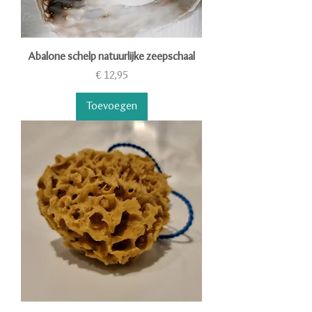
Abalone schelp natuurlijke zeepschaal
Prijs
€ 12,95
Toevoegen