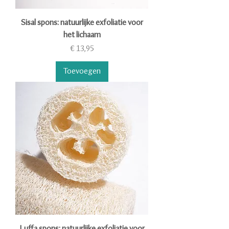
Sisal spons: natuurlijke exfoliatie voor
het lichaam
Prijs
€ 13,95
Toevoegen
Luffa spons: natuurlijke exfoliatie voor