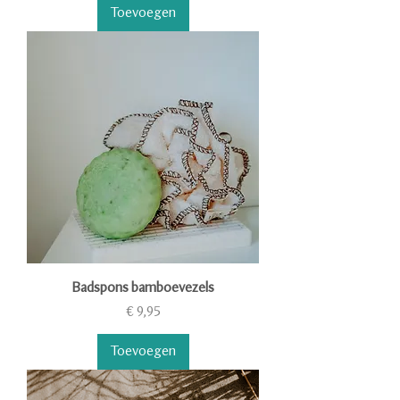
Toevoegen
Badspons bamboevezels
Prijs
€ 9,95
Toevoegen