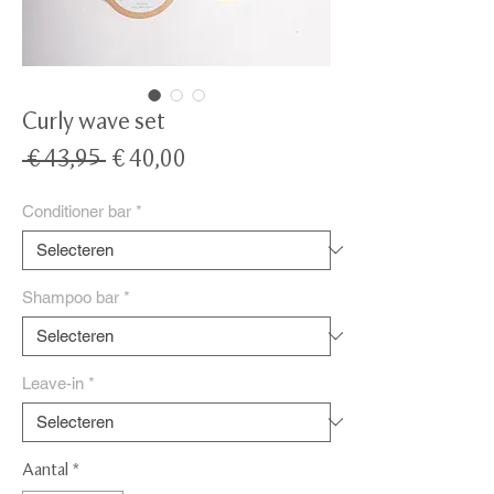
Curly wave set
Normale
Verkoopprijs
 € 43,95 
€ 40,00
prijs
Conditioner bar
*
Shampoo bar
*
Leave-in
*
Aantal
*